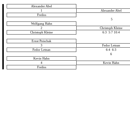
Alexander Abel
1
Alexander Abel
Freilos
5
Wolfgang Hahn
2
Christoph Kleine
Christoph Kleine
6:3 5:7 10:4
Ernst Pnischak
3
Fedor Letnan
Fedor Letnan
6:4 6:3
6
Kevin Hahn
4
Kevin Hahn
Freilos