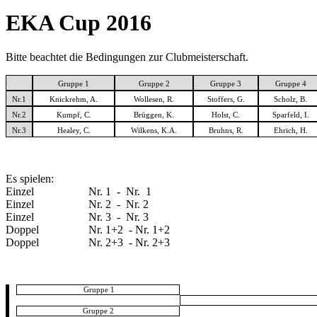
EKA Cup 2016
Bitte beachtet die Bedingungen zur Clubmeisterschaft.
Gruppe 1
Gruppe 2
Gruppe 3
Gruppe 4
Nr.1
Knickrehm, A.
Wollesen, R.
Stoffers, G.
Scholz, B.
Nr.2
Kumpf, C.
Brüggen, K.
Holst, C.
Sparfeld, I.
Nr.3
Healey, C.
Wilkens, K.A.
Bruhns, R.
Ehrich, H.
Es spielen:
Einzel
Nr. 1 - Nr. 1
Einzel
Nr. 2 - Nr. 2
Einzel
Nr. 3 - Nr. 3
Doppel
Nr. 1+2 - Nr. 1+2
Doppel
Nr. 2+3 - Nr. 2+3
Gruppe 1
Gruppe 2