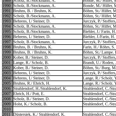
1989
Scholz, B./Stockmann, A.
Bonde, M./ Hilfer, 
1990
Scholz, B./Stockmann, A.
Bonde, M./ Hilfer, 
1991
Bruhns, B. / Bruhns, K.
Böhm, St./ Hilfer, M
1992
Scholz, B./Stockmann, A.
Böhm, St./ Hilfer, M
1993
Behrens, I./ Steiner, D.
Jurczyk, P./ Stoffers
1994
Scholz, B./Stockmann, A.
Böhm, St./ Hilfer, M
1995
Scholz, B./Stockmann, A.
Biehler, J./ Farin, H.
1996
Behrens, I./ Steiner, D.
Biehler, J./Farin, H.
1997
Scholz, B./Stockmann, A.
Jurczyk, P./ Stoffers
1998
Bruhns, B. / Bruhns, K.
Farin, H./ Röhrs, S.
1999
Bruhns, B. / Bruhns, K.
Böhm, St./ Lampe. 
2000
Kober, B./ Steiner, D.
Jurczyk, P./ Stoffers
2001
Lange, R./ Scholz, B.
Brandt, U./ Roden, 
2002
Kober, B./ Steiner, D.
Böhm, St./ Burg, M
2003
Behrens, I./ Steiner, D.
Jurczyk, P./ Stoffers
2004
Behrens, I./ Steiner, D.
Lange, R./ Scholz, 
2005
Bruhns, R./ Ehrich, H.
Lange, R./ Scholz. 
2006
Strahlendorf, H./Strahlendorf, K.
Strahlendorf, C./Str
2007
Ehrich, H./ Pott, E.
Strahlendorf, C./Str
2008
Scholz, B./ Steiner, D.
Strahlendorf, C./Str
2009
Holst, K./ Scholz, B.
Strahlendorf, C./Str
2010
2011
Düstersiek, K./ Strahlendorf, K.
Strahlendorf, C./Str