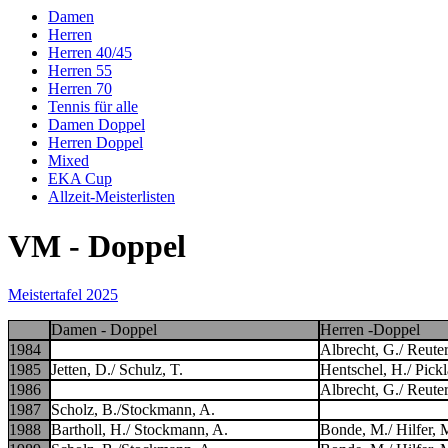
Damen
Herren
Herren 40/45
Herren 55
Herren 70
Tennis für alle
Damen Doppel
Herren Doppel
Mixed
EKA Cup
Allzeit-Meisterlisten
VM - Doppel
Meistertafel 2025
Damen - Doppel
Herren -Doppel
1984
Albrecht, G./ Reuter
1985
Jetten, D./ Schulz, T.
Hentschel, H./ Pick
1986
Albrecht, G./ Reuter
1987
Scholz, B./Stockmann, A.
1988
Bartholl, H./ Stockmann, A.
Bonde, M./ Hilfer, 