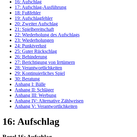
16: Aufschlag
17: Aufschlag-Ausführung
18: Fußfehler
19: Aufschlagfehler
20: Zweiter Aufschlag
21: Spielbereitschaft
22: Wiederholung des Aufschlags
23: Wiederholungen
24: Punktverlust
25: Guter Rückschlag
26: Behinderung
27: Berichtigung von Irrtümern
28: Verantwortlichkeiten
29: Kontinuierliches Spiel
30: Beratung
Anhang I: Bälle
Anhang II: Schläger
Anhang III: Werbung
Anhang IV: Alternative Zählweisen
Anhang V: Verantwortlichkeiten
16: Aufschlag
Regel 16: Aufschlag