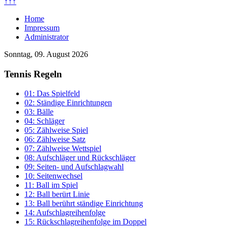
↑↑↑
Home
Impressum
Administrator
Sonntag, 09. August 2026
Tennis Regeln
01: Das Spielfeld
02: Ständige Einrichtungen
03: Bälle
04: Schläger
05: Zählweise Spiel
06: Zählweise Satz
07: Zählweise Wettspiel
08: Aufschläger und Rückschläger
09: Seiten- und Aufschlagwahl
10: Seitenwechsel
11: Ball im Spiel
12: Ball berürt Linie
13: Ball berührt ständige Einrichtung
14: Aufschlagreihenfolge
15: Rückschlagreihenfolge im Doppel