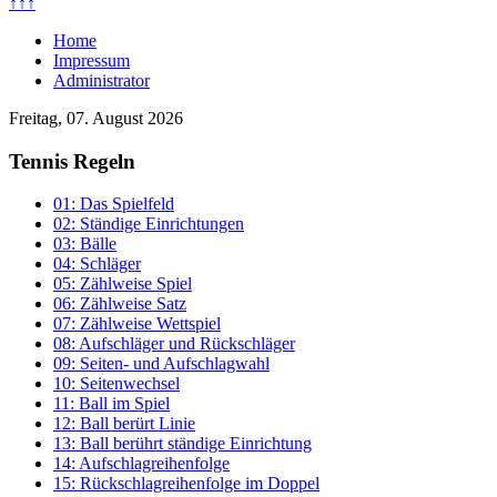
↑↑↑
Home
Impressum
Administrator
Freitag, 07. August 2026
Tennis Regeln
01: Das Spielfeld
02: Ständige Einrichtungen
03: Bälle
04: Schläger
05: Zählweise Spiel
06: Zählweise Satz
07: Zählweise Wettspiel
08: Aufschläger und Rückschläger
09: Seiten- und Aufschlagwahl
10: Seitenwechsel
11: Ball im Spiel
12: Ball berürt Linie
13: Ball berührt ständige Einrichtung
14: Aufschlagreihenfolge
15: Rückschlagreihenfolge im Doppel