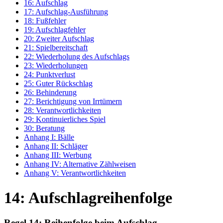
16: Aufschlag
17: Aufschlag-Ausführung
18: Fußfehler
19: Aufschlagfehler
20: Zweiter Aufschlag
21: Spielbereitschaft
22: Wiederholung des Aufschlags
23: Wiederholungen
24: Punktverlust
25: Guter Rückschlag
26: Behinderung
27: Berichtigung von Irrtümern
28: Verantwortlichkeiten
29: Kontinuierliches Spiel
30: Beratung
Anhang I: Bälle
Anhang II: Schläger
Anhang III: Werbung
Anhang IV: Alternative Zählweisen
Anhang V: Verantwortlichkeiten
14: Aufschlagreihenfolge
Regel 14: Reihenfolge beim Aufschlag