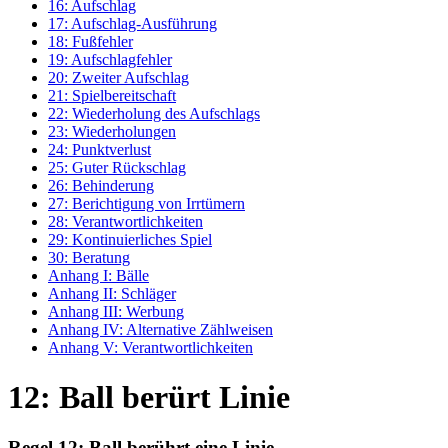
16: Aufschlag
17: Aufschlag-Ausführung
18: Fußfehler
19: Aufschlagfehler
20: Zweiter Aufschlag
21: Spielbereitschaft
22: Wiederholung des Aufschlags
23: Wiederholungen
24: Punktverlust
25: Guter Rückschlag
26: Behinderung
27: Berichtigung von Irrtümern
28: Verantwortlichkeiten
29: Kontinuierliches Spiel
30: Beratung
Anhang I: Bälle
Anhang II: Schläger
Anhang III: Werbung
Anhang IV: Alternative Zählweisen
Anhang V: Verantwortlichkeiten
12: Ball berürt Linie
Regel 12: Ball berührt eine Linie