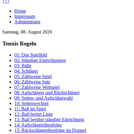
↑↑↑
Home
Impressum
Administrator
Samstag, 08. August 2026
Tennis Regeln
01: Das Spielfeld
02: Ständige Einrichtungen
03: Bälle
04: Schläger
05: Zählweise Spiel
06: Zählweise Satz
07: Zählweise Wettspiel
08: Aufschläger und Rückschläger
09: Seiten- und Aufschlagwahl
10: Seitenwechsel
11: Ball im Spiel
12: Ball berürt Linie
13: Ball berührt ständige Einrichtung
14: Aufschlagreihenfolge
15: Rückschlagreihenfolge im Doppel