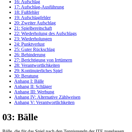
16: Aufschlag
17: Aufschlag-Ausführung
18: Fußfehler
19: Aufschlagfehler
20: Zweiter Aufschlag
21: Spielbereitschaft
22: Wiederholung des Aufschlags
23: Wiederholungen
24: Punktverlust
25: Guter Rückschlag
26: Behinderung
27: Berichtigung von Irrtümern
28: Verantwortlichkeiten
29: Kontinuierliches Spiel
30: Beratung
Anhang I: Bälle
Anhang II: Schläger
Anhang III: Werbung
Anhang IV: Alternative Zählweisen
Anhang V: Verantwortlichkeiten
03: Bälle
Bälle, die für das Spiel nach den Tennisregeln der ITF zugelassen