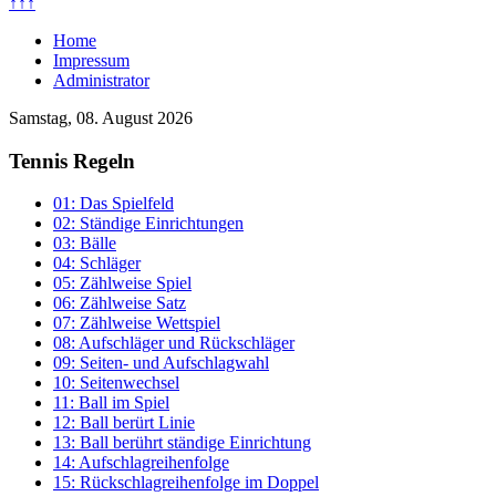
↑↑↑
Home
Impressum
Administrator
Samstag, 08. August 2026
Tennis Regeln
01: Das Spielfeld
02: Ständige Einrichtungen
03: Bälle
04: Schläger
05: Zählweise Spiel
06: Zählweise Satz
07: Zählweise Wettspiel
08: Aufschläger und Rückschläger
09: Seiten- und Aufschlagwahl
10: Seitenwechsel
11: Ball im Spiel
12: Ball berürt Linie
13: Ball berührt ständige Einrichtung
14: Aufschlagreihenfolge
15: Rückschlagreihenfolge im Doppel